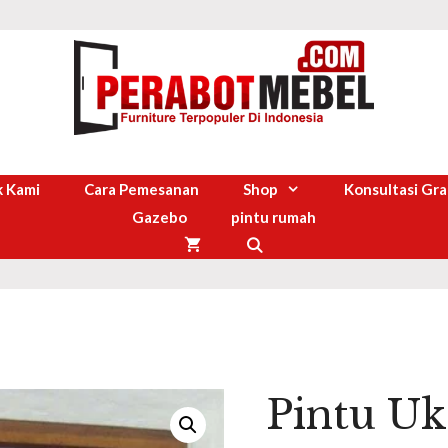
 Kami
Cara Pemesanan
Shop
Konsultasi Gra
Gazebo
pintu rumah
Pintu Uk