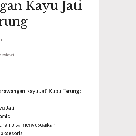
an Kayu Jati
rung
a
review)
Kerawangan Kayu Jati Kupu Tarung :
u Jati
amic
uran bisa menyesuaikan
aksesoris