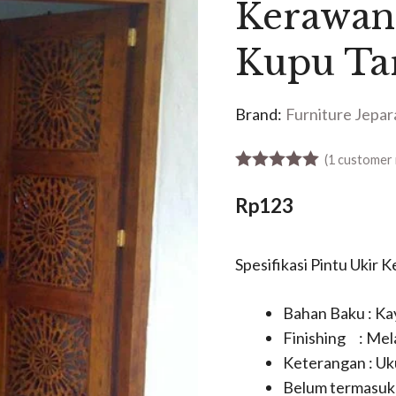
Kerawang
Kupu Ta
Brand:
Furniture Jepar
(
1
customer 
5.00
out of 5
Rp
123
Spesifikasi Pintu Ukir 
Bahan Baku : Kay
Finishing : Mel
Keterangan : Uk
Belum termasuk 