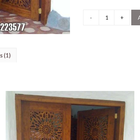
-
+
Pintu
Ukir
Kerawangan
Kayu
s (1)
Jati
Kupu
Tarung
quantity