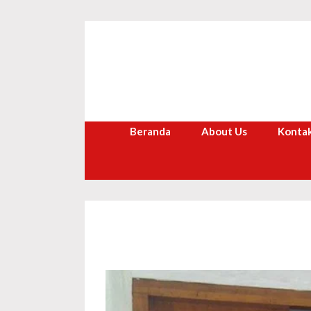
Langsung
ke
isi
Beranda
About Us
Kontak