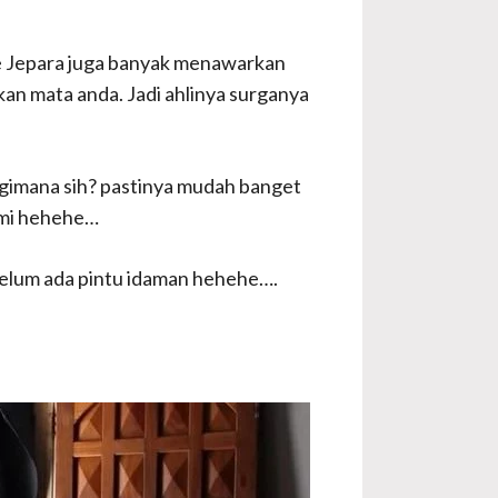
ure Jepara juga banyak menawarkan
kan mata anda. Jadi ahlinya surganya
a gimana sih? pastinya mudah banget
kami hehehe…
belum ada pintu idaman hehehe….