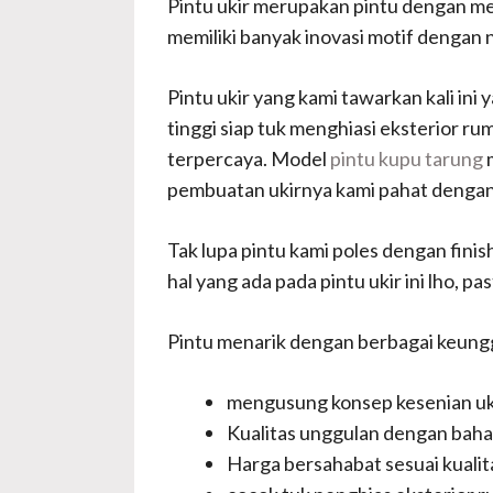
Pintu ukir merupakan pintu dengan men
memiliki banyak inovasi motif dengan n
Pintu ukir yang kami tawarkan kali ini 
tinggi siap tuk menghiasi eksterior ru
terpercaya. Model
pintu kupu tarung
m
pembuatan ukirnya kami pahat dengan h
Tak lupa pintu kami poles dengan fini
hal yang ada pada pintu ukir ini lho, 
Pintu menarik dengan berbagai keungg
mengusung konsep kesenian uk
Kualitas unggulan dengan baha
Harga bersahabat sesuai kuali