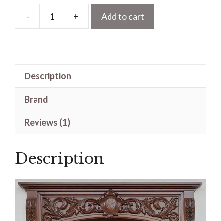
-
+
Add to cart
Pintu
Ukir
1
Daun
Description
Set
Arcitrafe
Brand
Mewah
Kayu
Reviews (1)
Jati
quantity
Description