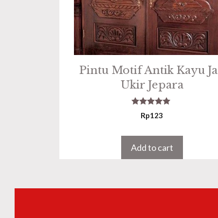
Pintu Motif Antik Kayu Ja
Ukir Jepara
5.00
Rp
123
out of 5
Add to cart