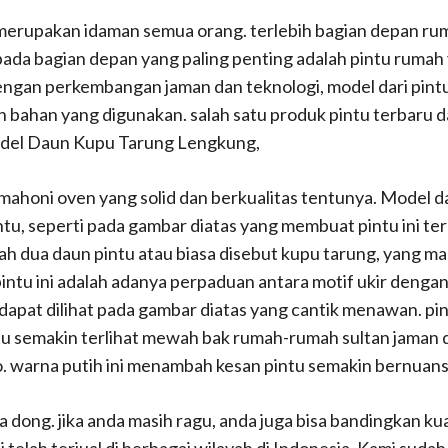
erupakan idaman semua orang. terlebih bagian depan ruma
 pada bagian depan yang paling penting adalah pintu ruma
engan perkembangan jaman dan teknologi, model dari pintu
bahan yang digunakan. salah satu produk pintu terbaru da
del Daun Kupu Tarung Lengkung,
 mahoni oven yang solid dan berkualitas tentunya. Model dar
u, seperti pada gambar diatas yang membuat pintu ini terl
alah dua daun pintu atau biasa disebut kupu tarung, yang m
intu ini adalah adanya perpaduan antara motif ukir denga
dapat dilihat pada gambar diatas yang cantik menawan. pin
semakin terlihat mewah bak rumah-rumah sultan jaman dah
co. warna putih ini menambah kesan pintu semakin bernuan
a dong. jika anda masih ragu, anda juga bisa bandingkan k
 telah terjual di berbagai wilayah di Indonesia. Kami suda