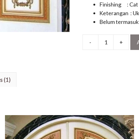
Finishing : Cat
Keterangan : Uk
Belum termasuk 
-
+
Pintu
Rumah
Klasik
Mewah
s (1)
Model
Daun
Kupu
Tarung
Lengkung
quantity