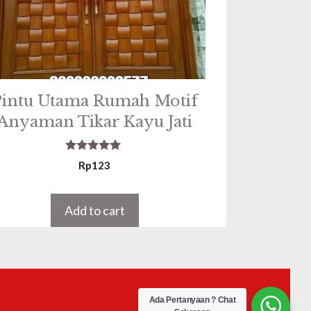
Pintu Utama Rumah Motif
Anyaman Tikar Kayu Jati
5.00
Rp
123
out of 5
Add to cart
Ada Pertanyaan ? Chat