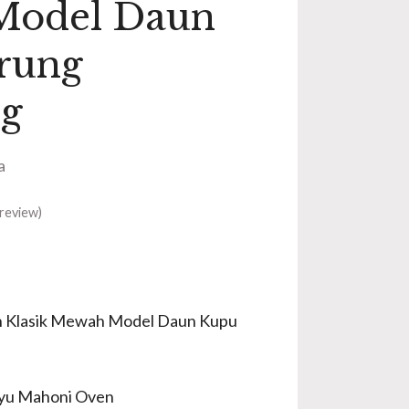
Model Daun
rung
g
a
review)
ah Klasik Mewah Model Daun Kupu
ayu Mahoni Oven