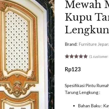
Mewah 
Kupu Ta
Lengkun
Brand:
Furniture Jepar
(
1
customer 
5.00
out of 5
Rp
123
Spesifikasi Pintu Rum
Tarung Lengkung :
Bahan Baku : K