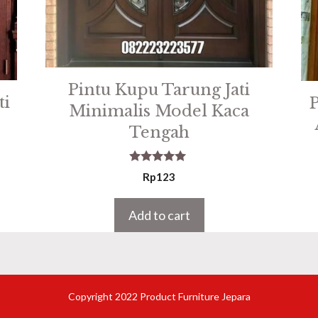
Pintu Kupu Tarung Jati
ti
Minimalis Model Kaca
Tengah
5.00
Rp
123
out of 5
Add to cart
Copyright 2022 Product Furniture Jepara