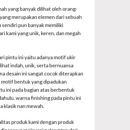
h yang banyak dilihat oleh orang-
h yang merupakan elemen dari sebuah
 sendiri pun banyak memiliki
ri kami yang unik, keren, dan megah
i pintu ini yaitu adanya motif ukir
ihat indah, unik, serta bernuansa
ana desain ini sangat cocok diterapkan
n motif bentuk yang dipadukan
tu ini pada bagian atas berbentuk
ulu. warna finishing pada pintu ini
sa klasik nan mewah.
ualitas produk kami dengan produk
h dipercaya melayani pelanggan dari