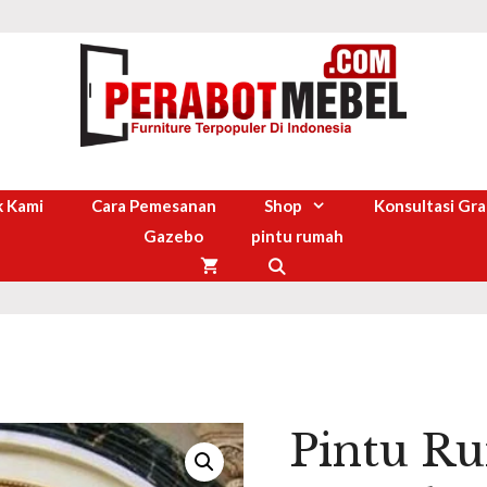
 Kami
Cara Pemesanan
Shop
Konsultasi Gra
Gazebo
pintu rumah
Pintu Ru