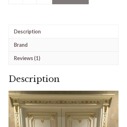
Pintu
Rumah
Cat
Duco
Description
Putih
Motif
Brand
Klasik
Minimalis
Reviews (1)
quantity
Description