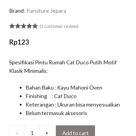
Brand:
Furniture Jepara
(
1
customer review)
5.00
out of 5
Rp
123
Spesifikasi Pintu Rumah Cat Duco Putih Motif
Klasik Minimalis:
Bahan Baku : Kayu Mahoni Oven
Finishing : Cat Duco
Keterangan : Ukuran bisa menyesuaikan
Belum termasuk aksesoris
-
+
Add to cart