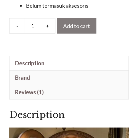
Belum termasuk aksesoris
-
+
Add to cart
Pintu
Ruang
Tengah
Lengkung
Description
Ukir
Jepara
Brand
Kayu
Jati
Reviews (1)
quantity
Description