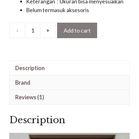
Keterangan : Ukuran bisa menyesuaikan
Belum termasuk aksesoris
-
+
Add to cart
Pintu
Minimalis
Modern
Motif
Description
List
Panel
Brand
Terbaru
quantity
Reviews (1)
Description