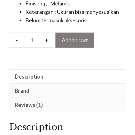
Finishing : Melamic
Keterangan : Ukuran bisa menyesuaikan
Belum termasuk aksesoris
-
+
Add to cart
Pintu
Lengkung
Minimalis
1
Description
Daun
Motif
Brand
Ukiran
Kerawangan
Reviews (1)
quantity
Description