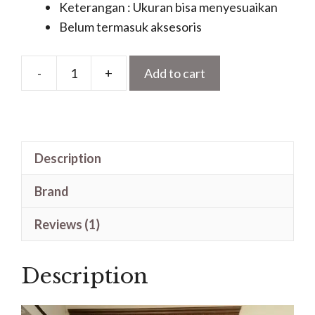
Keterangan : Ukuran bisa menyesuaikan
Belum termasuk aksesoris
-
+
Add to cart
Pintu
Kusen
Minimalis
Modern
Description
Terbaru
Motif
Brand
Ukiran
Panel
Reviews (1)
Tengah
quantity
Description