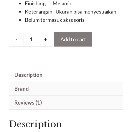
Finishing : Melamic
Keterangan : Ukuran bisa menyesuaikan
Belum termasuk aksesoris
-
+
Add to cart
Pintu
Kayu
Jati
Minimalis
Description
Terbaru
Untuk
Brand
Kusen
Utama
Reviews (1)
Kupu
Tarung
Description
quantity