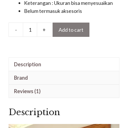
Keterangan : Ukuran bisa menyesuaikan
Belum termasuk aksesoris
-
+
Add to cart
Pintu
Kayu
Jati
Mewah
Description
Solid
Tanpa
Brand
Sambungan
quantity
Reviews (1)
Description