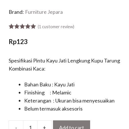
Brand:
Furniture Jepara
(
1
customer review)
5.00
out of 5
Rp
123
Spesifikasi Pintu Kayu Jati Lengkung Kupu Tarung
Kombinasi Kaca:
Bahan Baku : Kayu Jati
Finishing : Melamic
Keterangan : Ukuran bisa menyesuaikan
Belum termasuk aksesoris
-
+
Add to cart