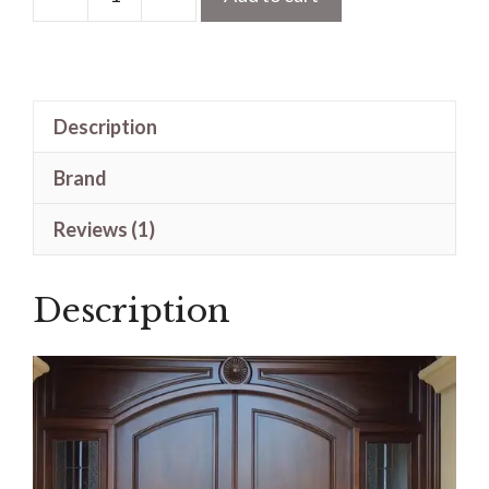
Pintu
Kayu
Jati
Lengkung
Description
Kupu
Tarung
Brand
Kombinasi
Kaca
Reviews (1)
quantity
Description