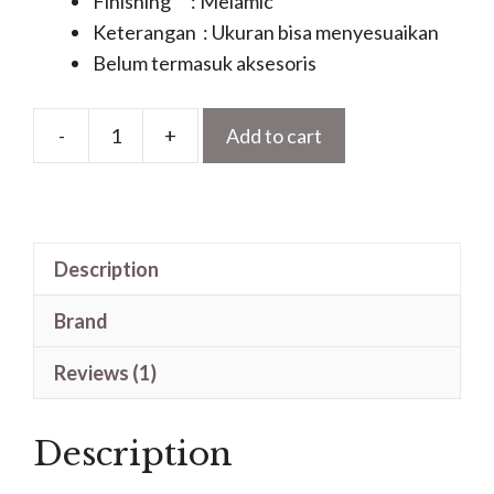
Finishing : Melamic
Keterangan : Ukuran bisa menyesuaikan
Belum termasuk aksesoris
-
+
Add to cart
Pintu
Jati
Kupu
Tarung
Description
Minimalis
Ukir
Brand
Flat
Kuningan
Reviews (1)
Terbaru
quantity
Description