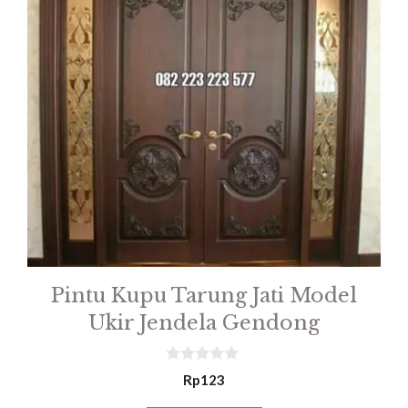
Pintu Kupu Tarung Jati Model
Ukir Jendela Gendong
0
Rp
123
o
u