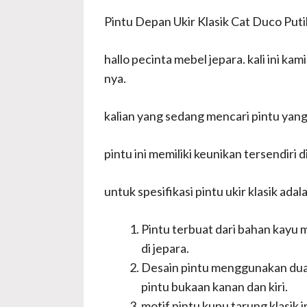
Pintu Depan Ukir Klasik Cat Duco Puti
hallo pecinta mebel jepara. kali ini k
nya.
kalian yang sedang mencari pintu yang 
pintu ini memiliki keunikan tersendiri
untuk spesifikasi pintu ukir klasik adal
Pintu terbuat dari bahan kayu 
di jepara.
Desain pintu menggunakan dua d
pintu bukaan kanan dan kiri.
motif pintu kupu tarung klasik