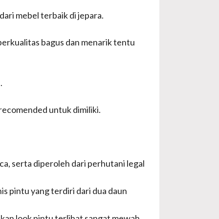
ari mebel terbaik di jepara.
 berkualitas bagus dan menarik tentu
.
 recomended untuk dimiliki.
, serta diperoleh dari perhutani legal
s pintu yang terdiri dari dua daun
kan look pintu terlihat sangat mewah.