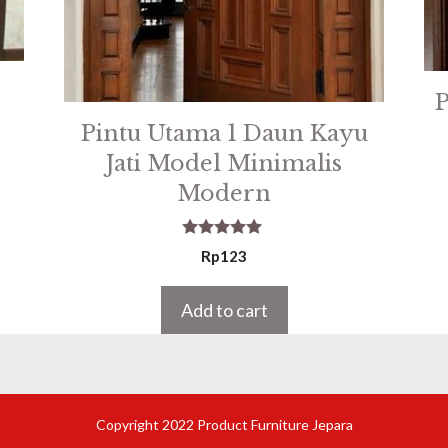
P
Pintu Utama 1 Daun Kayu
Jati Model Minimalis
Modern
5.00
Rp
123
out of 5
Add to cart
Copyright 2022 Product Furniture Jepara