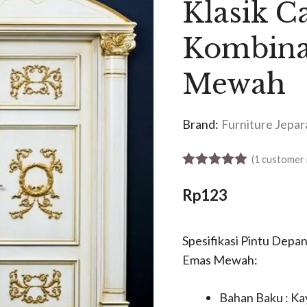
Klasik C
Kombina
Mewah
Brand:
Furniture Jepar
(
1
customer 
5.00
out of 5
Rp
123
Spesifikasi Pintu Depan
Emas Mewah:
Bahan Baku : K