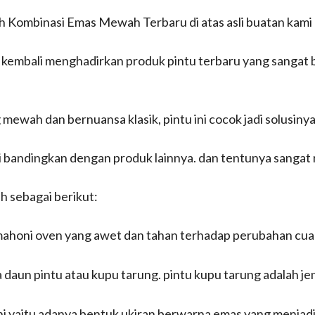
h Kombinasi Emas Mewah Terbaru di atas asli buatan kami d
ami kembali menghadirkan produk pintu terbaru yang sangat
mewah dan bernuansa klasik, pintu ini cocok jadi solusinya
 di bandingkan dengan produk lainnya. dan tentunya sangat
ah sebagai berikut:
mahoni oven yang awet dan tahan terhadap perubahan cuaca
aun pintu atau kupu tarung. pintu kupu tarung adalah jeni
 ini yaitu adanya bentuk ukiran berwarna emas yang menjadi