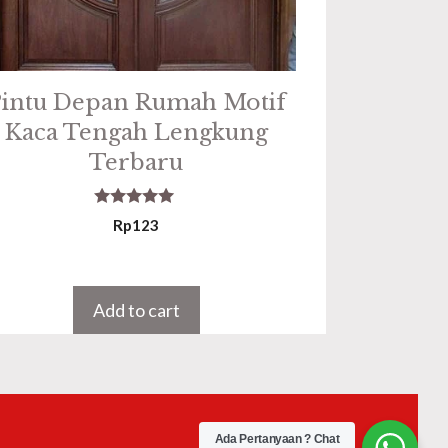
intu Depan Rumah Motif
Kaca Tengah Lengkung
Terbaru
5.00
Rp
123
out of 5
Add to cart
Ada Pertanyaan ? Chat