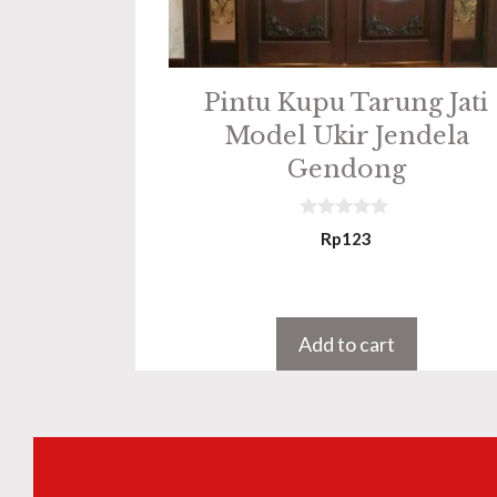
Pintu Kupu Tarung Jati
Model Ukir Jendela
Gendong
0
Rp
123
o
u
t
o
f
5
Add to cart