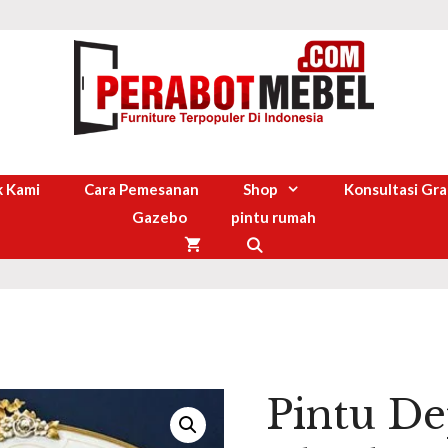
 Kami
Cara Pemesanan
Shop
Konsultasi Gra
Gazebo
pintu rumah
Pintu De