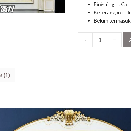
Finishing : Cat
Keterangan : Uk
Belum termasuk 
-
+
Pintu
Depan
Ukir
Klasik
s (1)
Cat
Duco
Putih
Kombinasi
Emas
Mewah
quantity