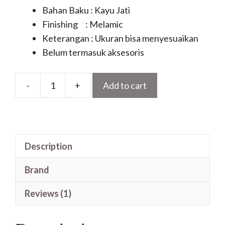
Bahan Baku : Kayu Jati
Finishing : Melamic
Keterangan : Ukuran bisa menyesuaikan
Belum termasuk aksesoris
-
+
Add to cart
Pintu
Depan
Minimalis
Terbaru
Description
Motif
Kupu
Brand
Tarung
Jati
Reviews (1)
quantity