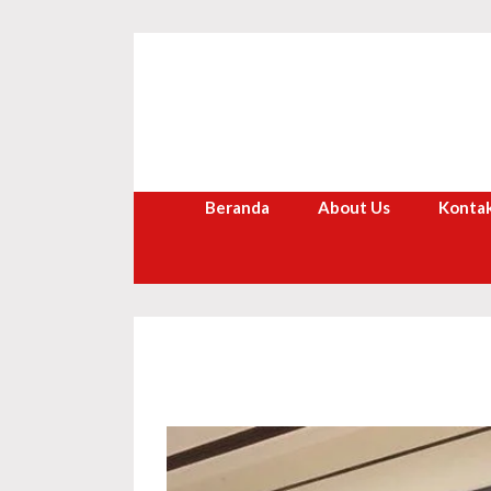
Langsung
ke
isi
Beranda
About Us
Kontak