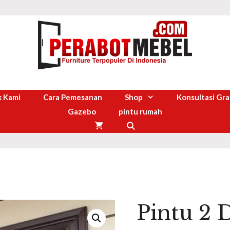
 Kami
Cara Pemesanan
Shop
Konsultasi Gra
Gazebo
pintu rumah
Pintu 2 