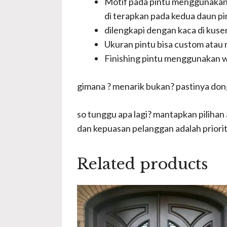
Motif pada pintu menggunakan mo
di terapkan pada kedua daun pi
dilengkapi dengan kaca di kusen 
Ukuran pintu bisa custom atau 
Finishing pintu menggunakan w
gimana ? menarik bukan? pastinya dong.
so tunggu apa lagi? mantapkan pilihan
dan kepuasan pelanggan adalah priori
Related products