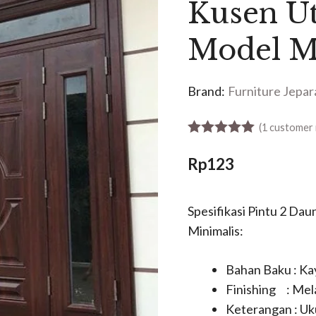
Kusen U
Model M
Brand:
Furniture Jepar
(
1
customer 
5.00
out of 5
Rp
123
Spesifikasi Pintu 2 D
Minimalis:
Bahan Baku : Kay
Finishing : Mel
Keterangan : Uk