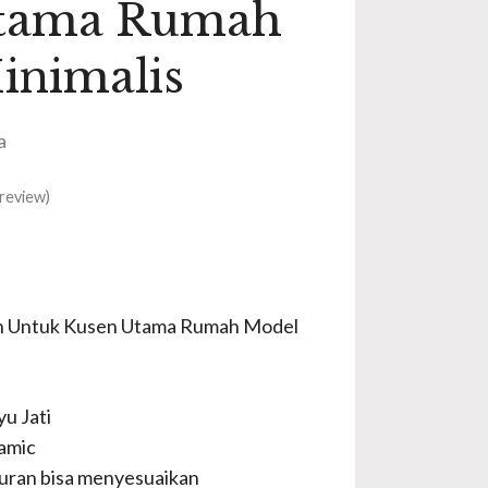
tama Rumah
inimalis
a
review)
aun Untuk Kusen Utama Rumah Model
u Jati
amic
uran bisa menyesuaikan