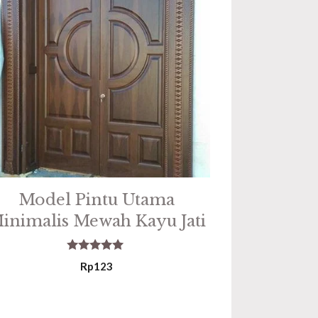
Model Pintu Utama
inimalis Mewah Kayu Jati
5.00
Rp
123
out of 5