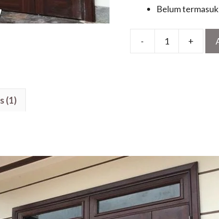
Belum termasuk 
-
+
Pintu
2
Daun
Untuk
s (1)
Kusen
Utama
Rumah
Model
Minimalis
quantity