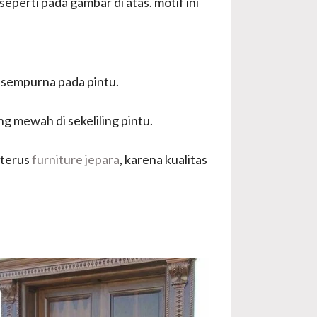
eperti pada gambar di atas. motif ini
 sempurna pada pintu.
ng mewah di sekeliling pintu.
 terus
furniture jepara
, karena kualitas