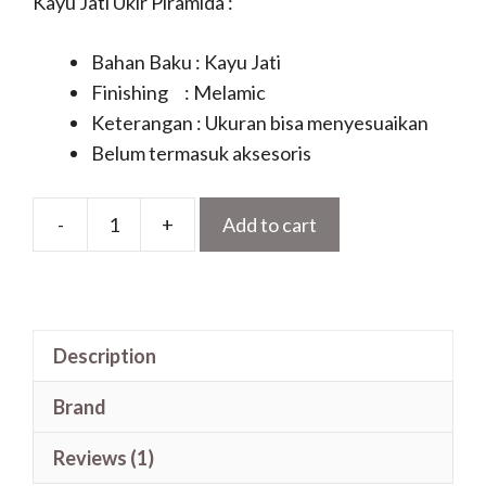
Kayu Jati Ukir Piramida :
Bahan Baku : Kayu Jati
Finishing : Melamic
Keterangan : Ukuran bisa menyesuaikan
Belum termasuk aksesoris
-
+
Add to cart
Motif
Pintu
Kupu
Tarung
Description
Minimalis
Kayu
Brand
Jati
Ukir
Reviews (1)
Piramida