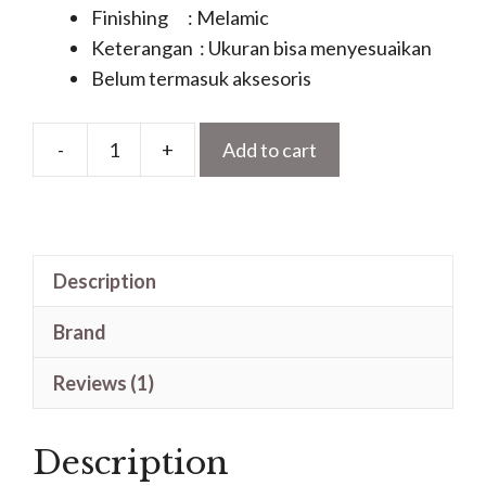
Finishing : Melamic
Keterangan : Ukuran bisa menyesuaikan
Belum termasuk aksesoris
-
+
Add to cart
Motif
Daun
Pintu
Terbaru
Description
Anyaman
Tikar
Brand
Bambu
Kayu
Reviews (1)
Jati
quantity
Description