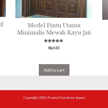
if
Model Pintu Utama
Minimalis Mewah Kayu Jati
5.00
Rp
123
out of 5
Add to cart
Copyright 2022 Product Furniture Jepara