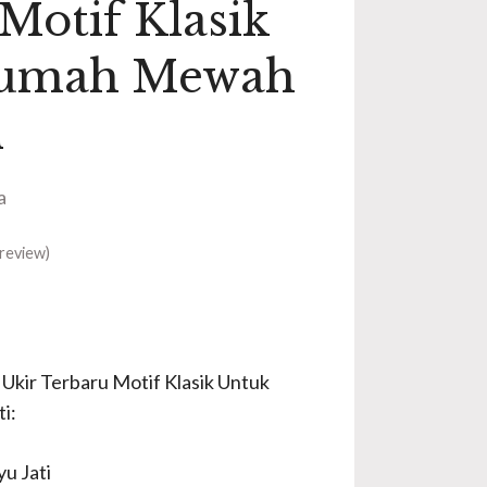
Motif Klasik
Rumah Mewah
i
a
review)
 Ukir Terbaru Motif Klasik Untuk
i:
u Jati