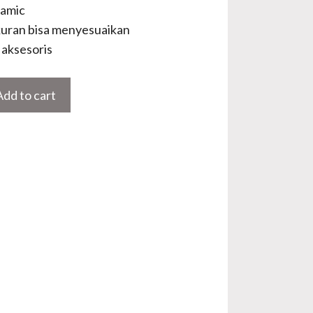
lamic
uran bisa menyesuaikan
aksesoris
Add to cart