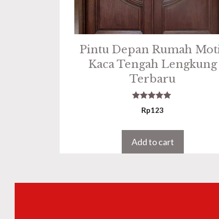
Pintu Depan Rumah Mot
Kaca Tengah Lengkung
Terbaru
5.00
Rp
123
out of 5
Add to cart