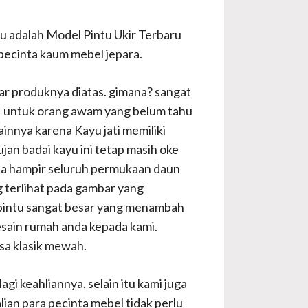
itu adalah Model Pintu Ukir Terbaru
pecinta kaum mebel jepara.
bar produknya diatas. gimana? sangat
tas. untuk orang awam yang belum tahu
 lainnya karena Kayu jati memiliki
jan badai kayu ini tetap masih oke
pada hampir seluruh permukaan daun
g terlihat pada gambar yang
 pintu sangat besar yang menambah
esain rumah anda kepada kami.
nsa klasik mewah.
gi keahliannya. selain itu kami juga
ian para pecinta mebel tidak perlu