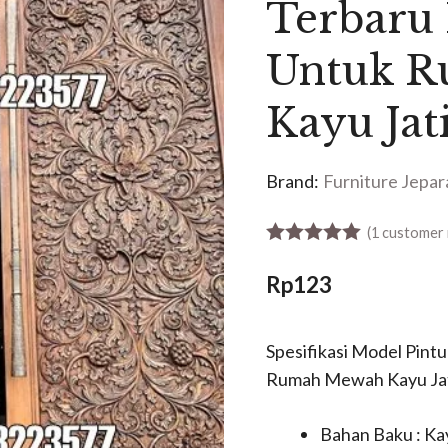
Terbaru 
Untuk 
Kayu Jat
Brand:
Furniture Jepar
(
1
customer 
5.00
out of 5
Rp
123
Spesifikasi Model Pintu
Rumah Mewah Kayu Jat
Bahan Baku : Kay