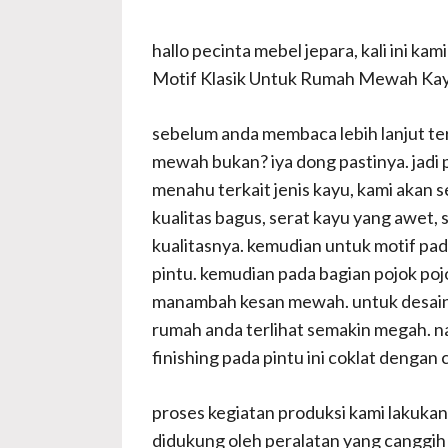
hallo pecinta mebel jepara, kali ini k
Motif Klasik Untuk Rumah Mewah Kayu J
sebelum anda membaca lebih lanjut ter
mewah bukan? iya dong pastinya. jadi p
menahu terkait jenis kayu, kami akan sed
kualitas bagus, serat kayu yang awet, 
kualitasnya. kemudian untuk motif pada
pintu. kemudian pada bagian pojok poj
manambah kesan mewah. untuk desain p
rumah anda terlihat semakin megah. n
finishing pada pintu ini coklat dengan
proses kegiatan produksi kami lakukan d
didukung oleh peralatan yang canggih 