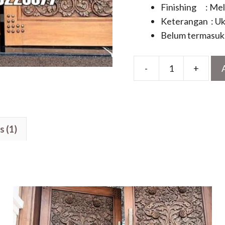
Finishing : Me
Keterangan : Uk
Belum termasuk 
-
+
Model
Pintu
Ukir
Terbaru
s (1)
Motif
Klasik
Untuk
Rumah
Mewah
Kayu
Jati