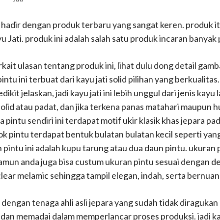
ami hadir dengan produk terbaru yang sangat keren. produk 
ati. produk ini adalah salah satu produk incaran banyak 
kait ulasan tentang produk ini, lihat dulu dong detail gam
intu ini terbuat dari kayu jati solid pilihan yang berkuali
ikit jelaskan, jadi kayu jati ini lebih unggul dari jenis kayu
solid atau padat, dan jika terkena panas matahari maupun hu
 pintu sendiri ini terdapat motif ukir klasik khas jepara 
ok pintu terdapat bentuk bulatan bulatan kecil seperti yan
intu ini adalah kupu tarung atau dua daun pintu. ukuran
amun anda juga bisa custum ukuran pintu sesuai dengan d
 clear melamic sehingga tampil elegan, indah, serta bernua
engan tenaga ahli asli jepara yang sudah tidak diragukan la
dan memadai dalam memperlancar proses produksi. jadi kal