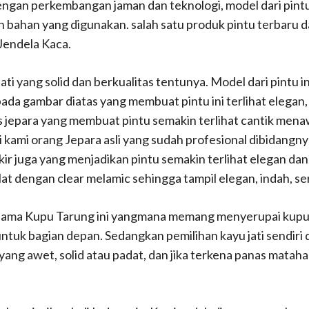
engan perkembangan jaman dan teknologi, model dari pintu
bahan yang digunakan. salah satu produk pintu terbaru da
Jendela Kaca.
jati yang solid dan berkualitas tentunya. Model dari pintu i
pada gambar diatas yang membuat pintu ini terlihat elegan
s jepara yang membuat pintu semakin terlihat cantik menaw
i kami orang Jepara asli yang sudah profesional dibidangnya
kir juga yang menjadikan pintu semakin terlihat elegan da
lat dengan clear melamic sehingga tampil elegan, indah, 
 nama Kupu Tarung ini yangmana memang menyerupai kupu-
tuk bagian depan. Sedangkan pemilihan kayu jati sendiri 
u yang awet, solid atau padat, dan jika terkena panas matah