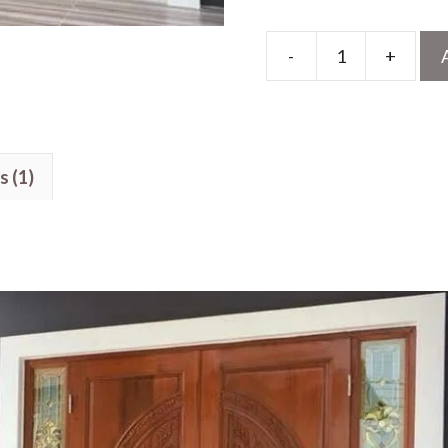
-
+
Model
Pintu
Kupu
Tarung
s (1)
Ukir
Jendela
Kaca
quantity