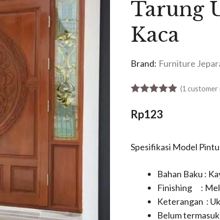
Tarung U
Kaca
Brand:
Furniture Jepar
(
1
customer 
5.00
out of 5
Rp
123
Spesifikasi Model Pint
Bahan Baku : Kay
Finishing : Me
Keterangan : Uk
Belum termasuk 