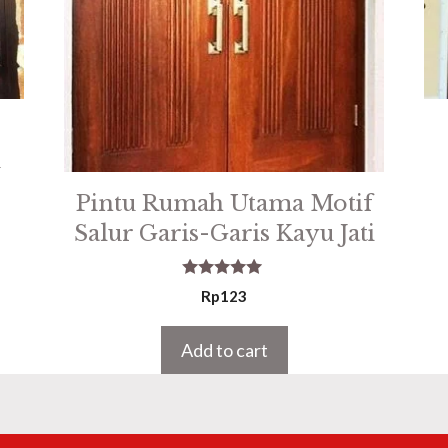
u
Pintu Rumah Utama Motif
Salur Garis-Garis Kayu Jati
5.00
Rp
123
out of 5
Add to cart