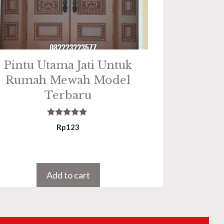
Pintu Utama Jati Untuk
Rumah Mewah Model
Terbaru
5.00
Rp
123
out of 5
Add to cart