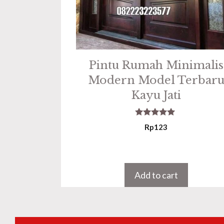
Pintu Rumah Minimalis
Modern Model Terbar
Kayu Jati
5.00
Rp
123
out of 5
Add to cart