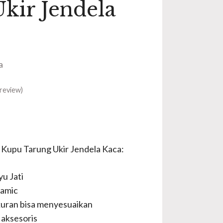
kir Jendela
a
review)
u Kupu Tarung Ukir Jendela Kaca:
u Jati
lamic
uran bisa menyesuaikan
aksesoris