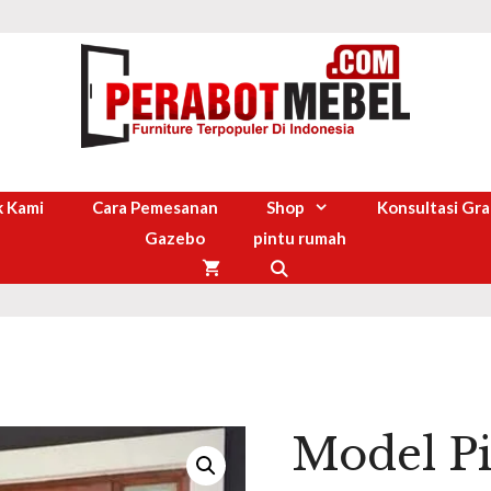
 Kami
Cara Pemesanan
Shop
Konsultasi Gra
Gazebo
pintu rumah
Model P