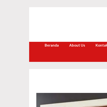
Langsung
ke
isi
Beranda
About Us
Kontak