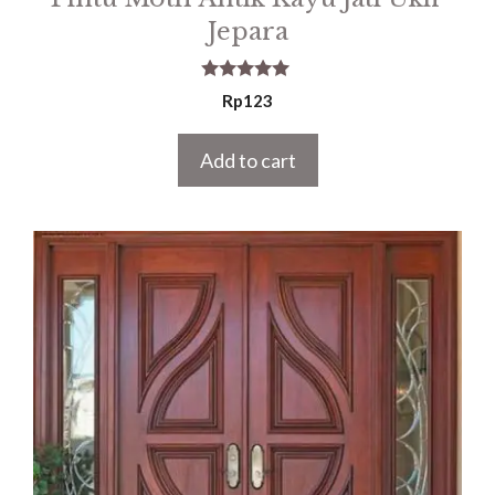
Jepara
5.00
Rp
123
out of 5
Add to cart