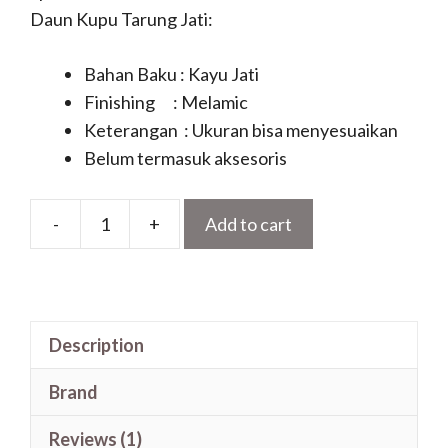
Daun Kupu Tarung Jati:
Bahan Baku : Kayu Jati
Finishing : Melamic
Keterangan : Ukuran bisa menyesuaikan
Belum termasuk aksesoris
-
+
Add to cart
Kusen
Pintu
Minimalis
Motif
Description
Terbaru
Daun
Brand
Kupu
Tarung
Reviews (1)