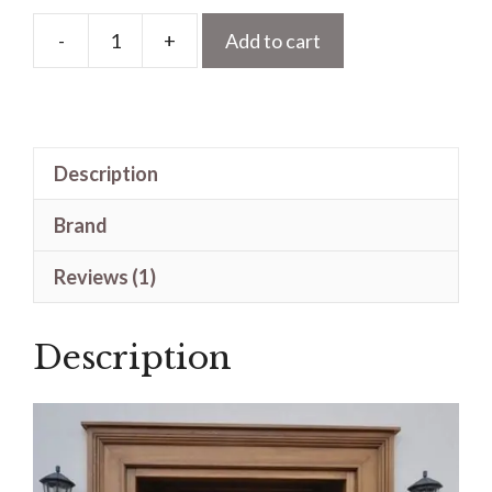
-
+
Add to cart
Kusen
Pintu
Kayu
Jati
Description
Jepara
Model
Brand
Kupu
Tarung
Reviews (1)
Mewah
quantity
Description