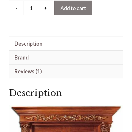
-
+
Add to cart
Jual
Pintu
Utama
Ukir
Description
Jepara
Kayu
Brand
Jati
Model
Reviews (1)
Mewah
quantity
Description