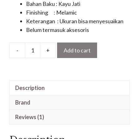
Bahan Baku : Kayu Jati
Finishing : Melamic
Keterangan : Ukuran bisa menyesuaikan
Belum termasuk aksesoris
-
+
Add to cart
Daun
Pintu
Ukir
Jati
Description
Jepara
Motif
Brand
Lemahan
Langsung
Reviews (1)
quantity