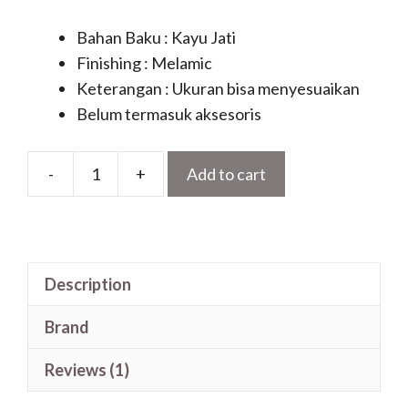
Bahan Baku : Kayu Jati
Finishing : Melamic
Keterangan : Ukuran bisa menyesuaikan
Belum termasuk aksesoris
-
+
Add to cart
Daun
Kupu
Tarung
Kayu
Description
Jati
Motif
Brand
Ukir
Segi
Reviews (1)
8