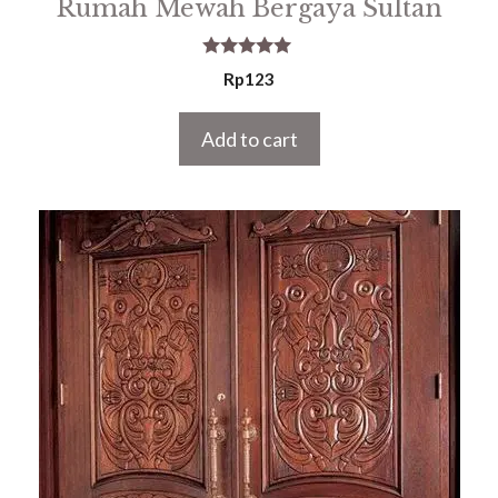
Rumah Mewah Bergaya Sultan
5.00
Rp
123
out of 5
Add to cart