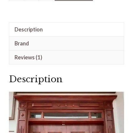
Kusen
Pintu
Utama
Description
Kayu
Jati
Brand
Model
Terbaru
Reviews (1)
quantity
Description