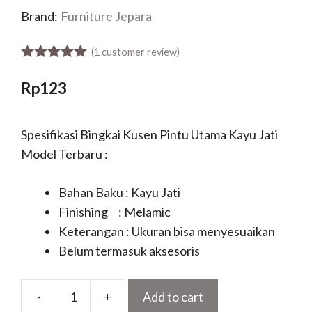
Brand:
Furniture Jepara
(
1
customer review)
5.00
out of 5
Rp
123
Spesifikasi Bingkai Kusen Pintu Utama Kayu Jati
Model Terbaru :
Bahan Baku : Kayu Jati
Finishing : Melamic
Keterangan : Ukuran bisa menyesuaikan
Belum termasuk aksesoris
-
+
Add to cart
Bingkai