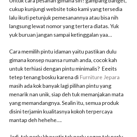
Untuk cara pesanan gimana sih? gampang banget,
cukup kunjungi website toko kami yang tersedia
lalu ikuti petunjuk pemesanannya atau bisa nih
langsung lewat nomor yang tertera diatas. Yuk
yuk buruan jangan sampai ketinggalan yaa…
Cara memilih pintu idaman yaitu pastikan dulu
gimana konsep nuansa rumah anda, cocok kah
untuk terhiasi dengan pintu minimalis? Eeeits
tetep tenang bosku karena di
Furniture Jepara
masih ada kok banyak lagi pilihan pintu yang
menarik nan unik, siap deh tuk memanjakan mata
yang memandangnya. Sealin itu, semua produk
disini terjamin kualitasnya kokoh terpercaya
mantap deh hehehe….
Jadi, tak perlu khawatir tak perlu segan tak perlu