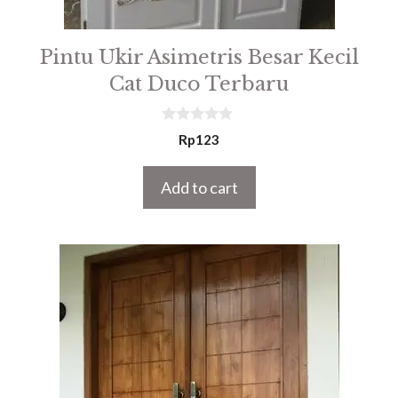
Pintu Ukir Asimetris Besar Kecil
Cat Duco Terbaru
0
Rp
123
o
u
t
Add to cart
o
f
5