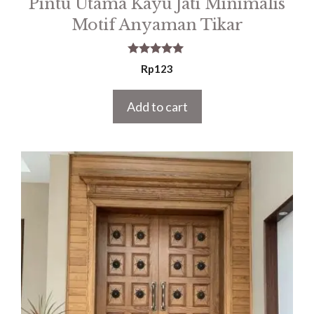
Pintu Utama Kayu Jati Minimalis
Motif Anyaman Tikar
5.00
Rp
123
out of 5
Add to cart