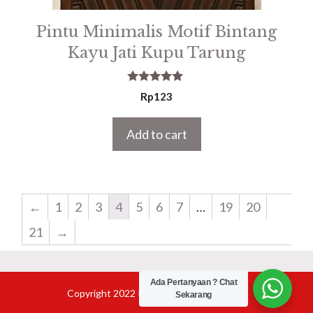
Pintu Minimalis Motif Bintang
Kayu Jati Kupu Tarung
5.00
Rp
123
out of 5
Add to cart
←
1
2
3
4
5
6
7
…
19
20
21
→
Ada Pertanyaan ? Chat
Copyright 2022 Product Furniture Jepara
Sekarang