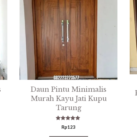
s
Daun Pintu Minimalis
Murah Kayu Jati Kupu
Tarung
5.00
Rp
123
out of 5