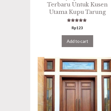
Terbaru Untuk Kusen
Utama Kupu Tarung
5.00
Rp
123
out of 5
Add to cart