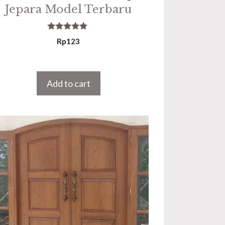
Jepara Model Terbaru
5.00
Rp
123
out of 5
Add to cart