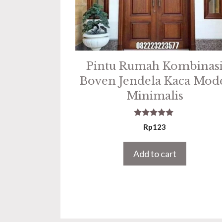
Pintu Rumah Kombinas
Boven Jendela Kaca Mod
Minimalis
5.00
Rp
123
out of 5
Add to cart