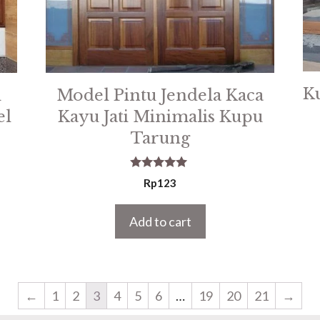
Ku
i
Model Pintu Jendela Kaca
el
Kayu Jati Minimalis Kupu
Tarung
5.00
Rp
123
out of 5
Add to cart
←
1
2
3
4
5
6
…
19
20
21
→