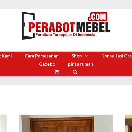
 Kami
Cara Pemesanan
Shop
Konsultasi Gra
Gazebo
pintu rumah