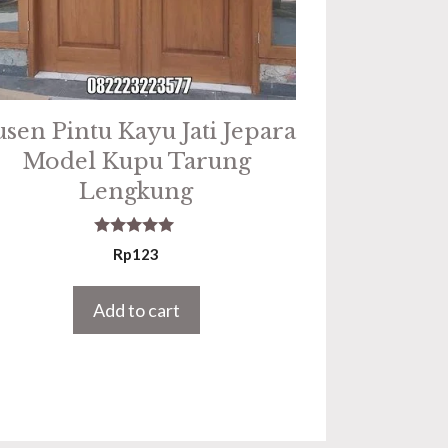
sen Pintu Kayu Jati Jepara
Model Kupu Tarung
Lengkung
5.00
Rp
123
out of 5
Add to cart